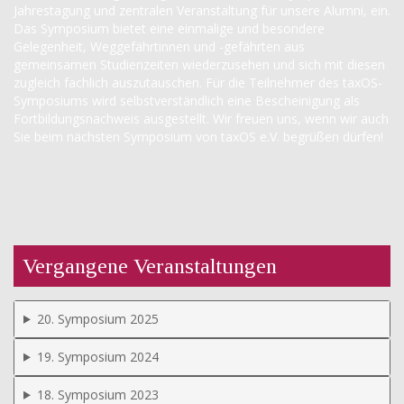
Jahrestagung und zentralen Veranstaltung für unsere Alumni, ein.
Das Symposium bietet eine einmalige und besondere
Gelegenheit, Weggefährtinnen und -gefährten aus
gemeinsamen Studienzeiten wiederzusehen und sich mit diesen
zugleich fachlich auszutauschen. Für die Teilnehmer des taxOS-
Symposiums wird selbstverständlich eine Bescheinigung als
Fortbildungsnachweis ausgestellt. Wir freuen uns, wenn wir auch
Sie beim nächsten Symposium von taxOS e.V. begrüßen dürfen!
Vergangene Veranstaltungen
20. Symposium 2025
19. Symposium 2024
18. Symposium 2023