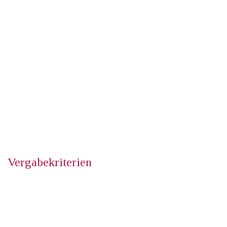
Bachelorarbeit des Studiengangs Wirtschaftsrecht (Bachelor
of Laws).
Vergabekriterien