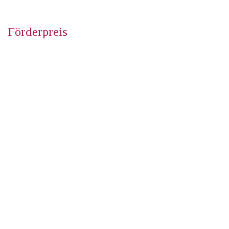
Förderpreis
für die beste Studienarbeit im Schwerpunktbereich
Deutsches und Europäisches Steuerrecht des
Diplomstudiengangs Rechtswissenschaften, sowie
für die beste im Profilbereich Steuern geschriebene